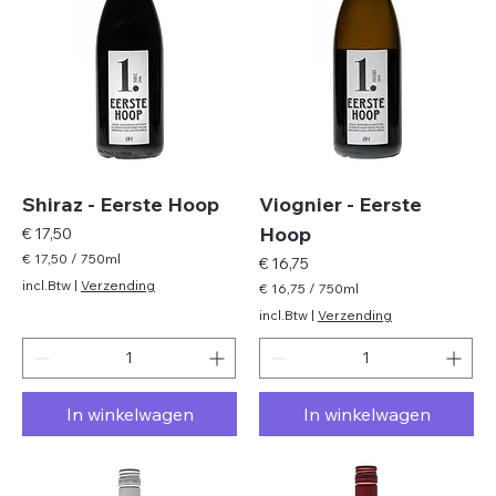
l
l
l
l
i
i
l
l
i
i
t
t
e
e
r
r
s
s
Shiraz - Eerste Hoop
Viognier - Eerste
Hoop
Prijs
€ 17,50
€ 17,50
/
750ml
Prijs
€ 16,75
€
incl.Btw
|
Verzending
€ 16,75
/
750ml
€
1
incl.Btw
|
Verzending
7
1
,
6
5
,
0
7
p
In winkelwagen
In winkelwagen
5
e
p
r
e
7
r
5
7
0