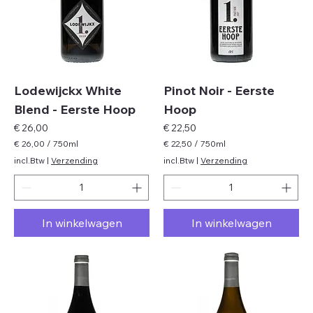
l
l
i
i
t
t
e
e
r
r
s
s
Lodewijckx White
Pinot Noir - Eerste
Blend - Eerste Hoop
Hoop
Prijs
Prijs
€ 26,00
€ 22,50
€ 26,00
/
750ml
€ 22,50
/
750ml
€
€
incl.Btw
|
Verzending
incl.Btw
|
Verzending
2
2
6
2
,
,
0
5
In winkelwagen
In winkelwagen
0
0
p
p
e
e
r
r
7
7
5
5
0
0
M
M
i
i