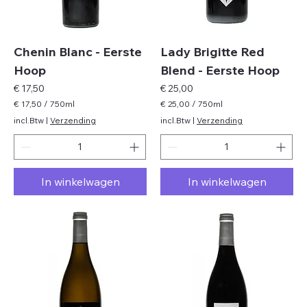
e
e
r
r
s
s
Chenin Blanc - Eerste
Lady Brigitte Red
Hoop
Blend - Eerste Hoop
Prijs
Prijs
€ 17,50
€ 25,00
€ 17,50
/
750ml
€ 25,00
/
750ml
€
€
incl.Btw
|
Verzending
incl.Btw
|
Verzending
1
2
7
5
,
,
5
0
In winkelwagen
In winkelwagen
0
0
p
p
e
e
r
r
7
7
5
5
0
0
M
M
i
i
l
l
l
l
i
i