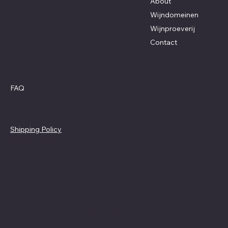
About
kasper@huon.be
Wijndomeinen
Wijnproeverij
Contact
Policies
Social
Facebook
FAQ
Instagram
Terms & Conditions
Privacy Policy
Shipping Policy
Refund Policy
© 2024 by Joseph & Marcel