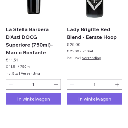
e
t
r
e
s
r
s
La Stella Barbera
Lady Brigitte Red
D'Asti DOCG
Blend - Eerste Hoop
Superiore (750ml)-
Prijs
€ 25,00
€ 25,00
/
750ml
Marco Bonfante
€
incl.Btw
|
Verzending
Prijs
€ 11,51
2
€ 11,51
/
750ml
5
€
incl.Btw
|
Verzending
,
0
1
0
1
p
,
e
5
r
In winkelwagen
In winkelwagen
1
7
p
5
e
0
r
M
7
i
5
l
0