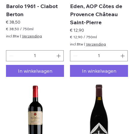
Barolo 1961 - Ciabot
Eden, AOP Côtes de
Berton
Provence Château
Saint-Pierre
Prijs
€ 38,50
€ 38,50
/
750ml
Prijs
€ 12,90
€
incl.Btw
|
Verzending
€ 12,90
/
750ml
€
3
incl.Btw
|
Verzending
8
1
,
2
5
,
0
9
p
In winkelwagen
In winkelwagen
0
e
p
r
e
7
r
5
7
0
5
M
0
i
M
l
i
l
l
i
l
l
i
i
l
t
i