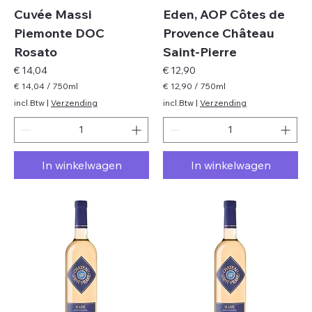
Cuvée Massi
Eden, AOP Côtes de
Piemonte DOC
Provence Château
Rosato
Saint-Pierre
Prijs
Prijs
€ 14,04
€ 12,90
€ 14,04
/
750ml
€ 12,90
/
750ml
€
€
incl.Btw
|
Verzending
incl.Btw
|
Verzending
1
1
4
2
,
,
0
9
In winkelwagen
In winkelwagen
4
0
p
p
e
e
r
r
7
7
5
5
0
0
M
M
i
i
l
l
l
l
i
i
l
l
i
i