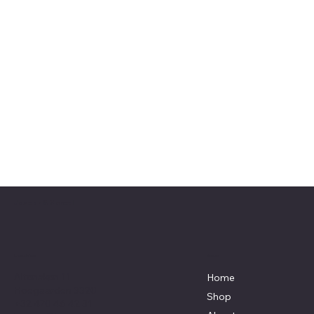
Joseph & Marcel
Menu
Location
Altenaken 11
Home
Hoegaarden 3320
Shop
+32 470 46 42 31