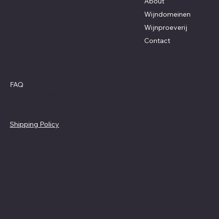
About
kasper@huon.be
Wijndomeinen
Wijnproeverij
Contact
Policies
Social
Facebook
FAQ
Instagram
Terms & Conditions
Privacy Policy
Shipping Policy
Refund Policy
© 2024 by Joseph & Marcel