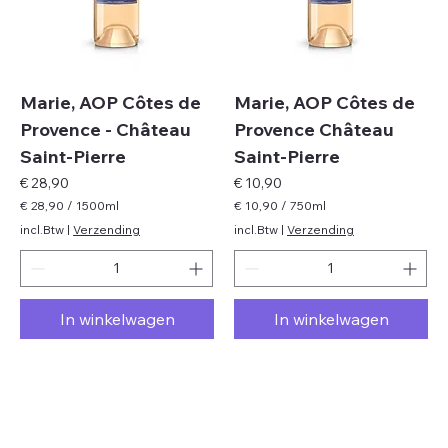
t
t
e
e
r
r
s
s
Marie, AOP Côtes de
Marie, AOP Côtes de
Provence - Château
Provence Château
Saint-Pierre
Saint-Pierre
Prijs
Prijs
€ 28,90
€ 10,90
€ 28,90
/
1500ml
€ 10,90
/
750ml
€
€
incl.Btw
|
Verzending
incl.Btw
|
Verzending
2
1
8
0
,
,
9
9
In winkelwagen
In winkelwagen
0
0
p
p
e
e
r
r
1
7
5
5
0
0
0
M
M
i