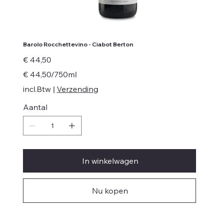
Barolo Rocchettevino - Ciabot Berton
Prijs
€ 44,50
€ 44,50
€ 44,50/750ml
per
750
incl.Btw
|
Verzending
Milliliters
Aantal
In winkelwagen
Nu kopen