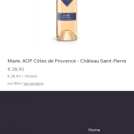
Marie, AOP Côtes de Provence - Château Saint-Pierre
Prijs
€ 28,90
€ 28,90
/
1500ml
€
incl.Btw
|
Verzending
2
8
Joseph & Marcel
,
9
0
p
e
Menu
Location
r
1
Altenaken 11
Home
5