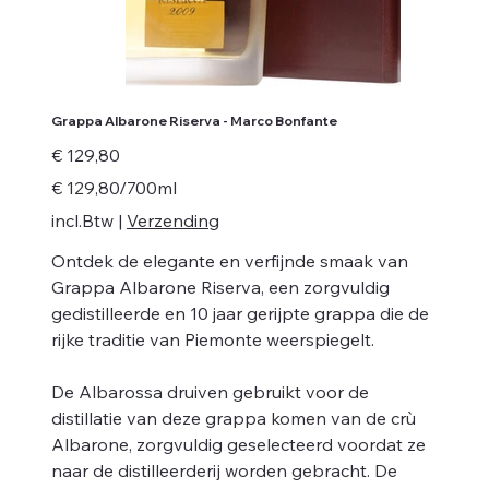
Grappa Albarone Riserva - Marco Bonfante
Prijs
€ 129,80
€ 129,80
€ 129,80/700ml
per
700
incl.Btw
|
Verzending
Milliliters
Ontdek de elegante en verfijnde smaak van
Grappa Albarone Riserva, een zorgvuldig
gedistilleerde en 10 jaar gerijpte grappa die de
rijke traditie van Piemonte weerspiegelt.
De Albarossa druiven gebruikt voor de
distillatie van deze grappa komen van de crù
Albarone, zorgvuldig geselecteerd voordat ze
naar de distilleerderij worden gebracht. De